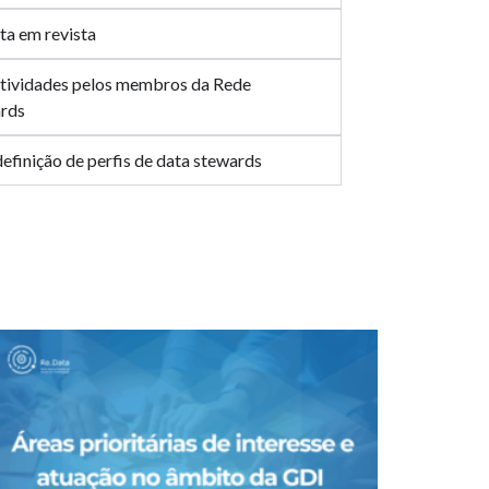
ata em revista
atividades pelos membros da Rede
ards
efinição de perfis de data stewards