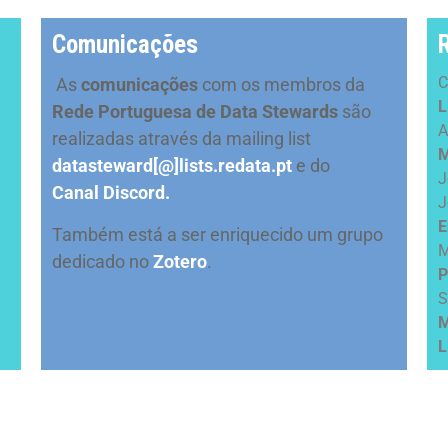
Comunicações
C
As
comunicações
com os membros da
L
Rede Portuguesa de Data Stewards
são
A
realizadas através da mailing list
M
datasteward[@]lists.redata.pt
e do
J
Canal Discord.
J
E
Também está a ser enriquecido um grupo
M
dedicado no
Zotero
.
P
S
M
L