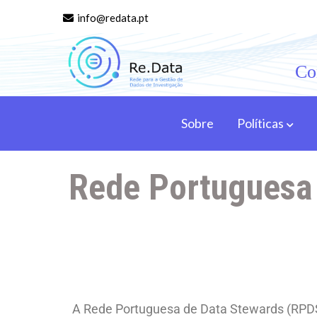
info@redata.pt
Co
Re.data
Rede para a Gestão de Dados de Investigação
Sobre
Políticas
Rede Portuguesa
A Rede Portuguesa de Data Stewards (RPDS)