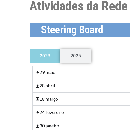
Atividades da Rede
Steering Board
2026
2025
29 maio
28 abril
18 março
24 fevereiro
30 janeiro