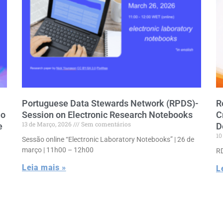
Portuguese Data Stewards Network (RPDS)-
R
ão
Session on Electronic Research Notebooks
C
13 de Março, 2026
Sem comentários
e
D
10
Sessão online “Electronic Laboratory Notebooks” | 26 de
março | 11h00 – 12h00
RD
Leia mais »
L