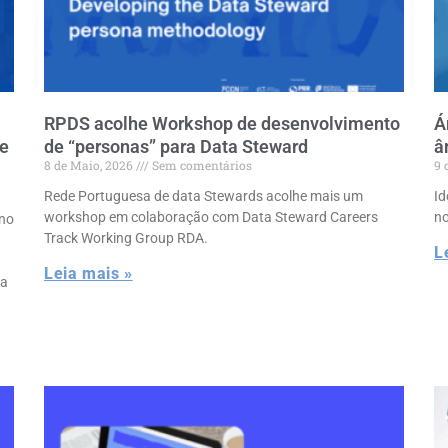
RPDS acolhe Workshop de desenvolvimento
Á
de
de “personas” para Data Steward
â
8 de Maio, 2026
Sem comentários
9 
Rede Portuguesa de data Stewards acolhe mais um
Id
workshop em colaboração com Data Steward Careers
no
 no
Track Working Group RDA.
L
Leia mais »
ta