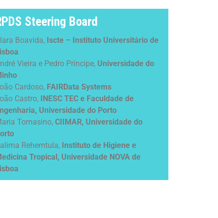
RPDS Steering Board
lara Boavida,
Iscte – Instituto Universitário de
isboa
ndré Vieira e Pedro Príncipe,
Universidade do
inho
oão Cardoso,
FAIRData Systems
oão Castro,
INESC TEC e Faculdade de
ngenharia, Universidade do Porto
aria Tomasino,
CIIMAR, Universidade do
orto
alima Rehemtula,
Instituto de Higiene e
edicina Tropical, Universidade NOVA de
isboa