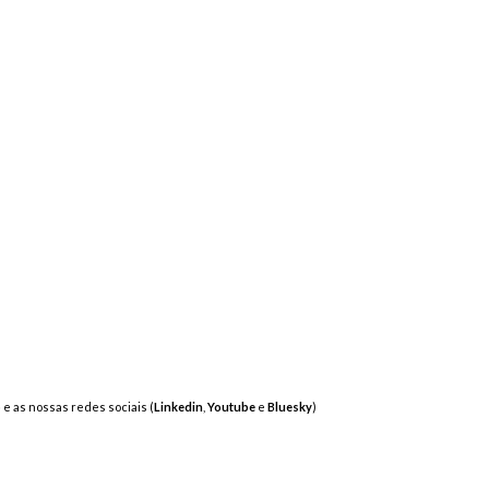
o
e as nossas redes sociais (
Linkedin
,
Youtube
e
Bluesky
)