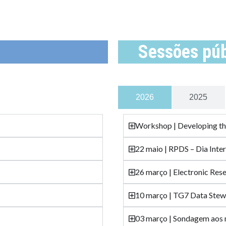
Sessões públ
2026
2025
Workshop | Developing t
22 maio | RPDS – Dia Inte
26 março | Electronic Re
10 março | TG7 Data Stew
03 março | Sondagem ao