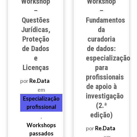
Workshop
Workshop
–
–
Questões
Fundamentos
Jurídicas,
da
Proteção
curadoria
de Dados
de dados:
e
especialização
Licenças
para
profissionais
por
Re.Data
de apoio à
em
investigação
Especialização
(2.ª
profissional
edição)
,
Workshops
por
Re.Data
passados