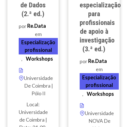
de Dados
especialização
(2.ª ed.)
para
profissionais
por
Re.Data
de apoio à
em
investigação
Especialização
(3.ª ed.)
profissional
,
Workshops
por
Re.Data
em
Especialização
Universidade
profissional
De Coimbra |
Pólo II
,
Workshops
Local:
Universidade
Universidade
de Coimbra |
NOVA De