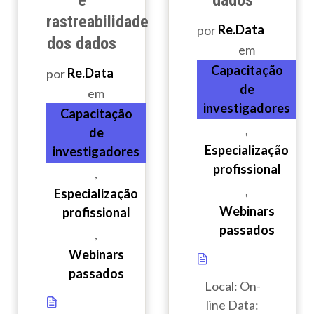
rastreabilidade
por
Re.Data
dos dados
em
Capacitação
por
Re.Data
de
em
investigadores
Capacitação
,
de
Especialização
investigadores
profissional
,
,
Especialização
Webinars
profissional
passados
,
Webinars
passados
Local: On-
line Data: