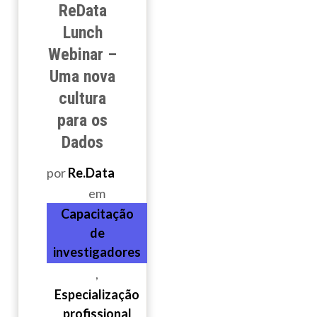
ReData
Lunch
Webinar –
Uma nova
cultura
para os
Dados
por
Re.Data
em
Capacitação
de
investigadores
,
Especialização
profissional