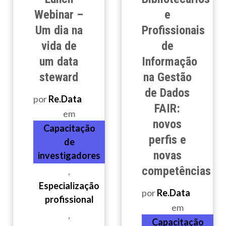
Webinar –
e
Um dia na
Profissionais
vida de
de
um data
Informação
steward
na Gestão
de Dados
por
Re.Data
FAIR:
em
novos
Capacitação
perfis e
de
novas
investigadores
competências
,
Especialização
por
Re.Data
profissional
em
,
Capacitação