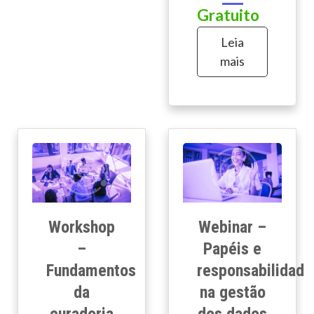
Gratuito
Leia
mais
Workshop
Webinar –
–
Papéis e
Fundamentos
responsabilidade
da
na gestão
curadoria
dos dados