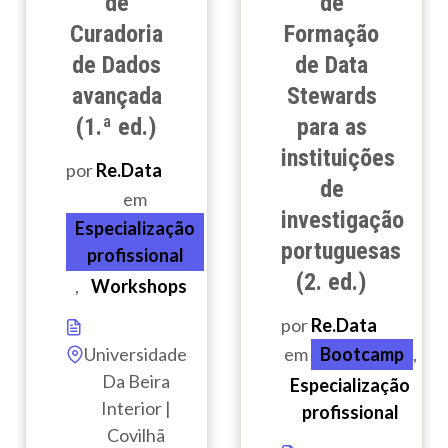
de
de
Curadoria
Formação
de Dados
de Data
avançada
Stewards
(1.ª ed.)
para as
instituições
por
Re.Data
de
em
investigação
Especialização
portuguesas
profissional
(2. ed.)
,
Workshops
por
Re.Data
Universidade
em
Bootcamp
,
Da Beira
Especialização
Interior |
profissional
Covilhã