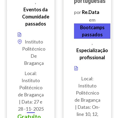
portuguesas
,
Eventos da
por
Re.Data
Comunidade
em
passados
Bootcamps
passados
Instituto
,
Politécnico
Especialização
De
profissional
Bragança
Local:
Local:
Instituto
Instituto
Politécnico
Politécnico
de Bragança
de Bragança
| Data: 27 e
| Datas: On-
28 -11- 2025
line 10, 12,
Gratuito