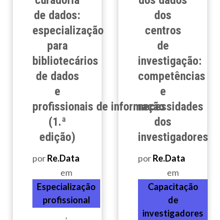
de dados:
dos
especialização
centros
para
de
bibliotecários
investigação:
de dados
competências
e
e
profissionais de informação
necessidades
(1.ª
dos
edição)
investigadores
por
Re.Data
por
Re.Data
em
em
Especialização
Capacitação
profissional
de
investigadores
,