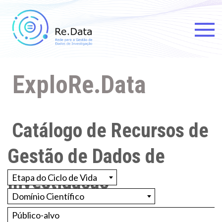
Re.data
Rede para a Gestão de Dados
de Investigação
ExploRe.Data
Catálogo de Recursos de
Gestão de Dados de
Investigação
Etapa do Ciclo de Vida
Domínio Científico
Público-alvo