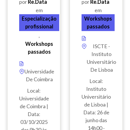
por
Re.Data
por
Re.Data
em
em
Especialização
Workshops
profissional
passados
,
Workshops
ISCTE -
passados
Instituto
Universitário
De Lisboa
Universidade
De Coimbra
Local:
Instituto
Local:
Universitário
Universidade
de Lisboa |
de Coimbra |
Data: 26 de
Data:
junho das
03/10/2025
14h00 -
das 9h30 às