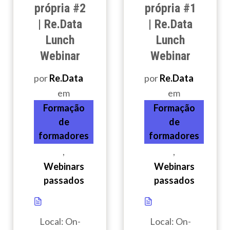
própria #2
própria #1
| Re.Data
| Re.Data
Lunch
Lunch
Webinar
Webinar
por
Re.Data
por
Re.Data
em
em
Formação
Formação
de
de
formadores
formadores
,
,
Webinars
Webinars
passados
passados
Local: On-
Local: On-