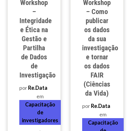
Workshop
Workshop
–
– Como
Integridade
publicar
e Ética na
os dados
Gestão e
da sua
Partilha
investigação
de Dados
e tornar
de
os dados
Investigação
FAIR
(Ciências
por
Re.Data
da Vida)
em
Capacitação
por
Re.Data
de
em
investigadores
Capacitação
,
de