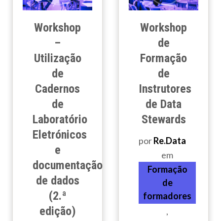
Workshop
Workshop
–
de
Utilização
Formação
de
de
Cadernos
Instrutores
de
de Data
Laboratório
Stewards
Eletrónicos
por
Re.Data
e
em
documentação
Formação
de dados
de
(2.ª
formadores
edição)
,