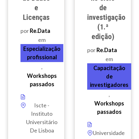
e
de
Licenças
investigação
(1.ª
por
Re.Data
edição)
em
Especialização
por
Re.Data
profissional
em
,
Capacitação
Workshops
de
passados
investigadores
,
Workshops
Iscte -
passados
Instituto
Universitário
De Lisboa
Universidade