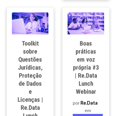
Toolkit
Boas
sobre
práticas
Questões
em voz
Jurídicas,
própria #3
Proteção
| Re.Data
de Dados
Lunch
e
Webinar
Licenças |
por
Re.Data
Re.Data
em
Lunch