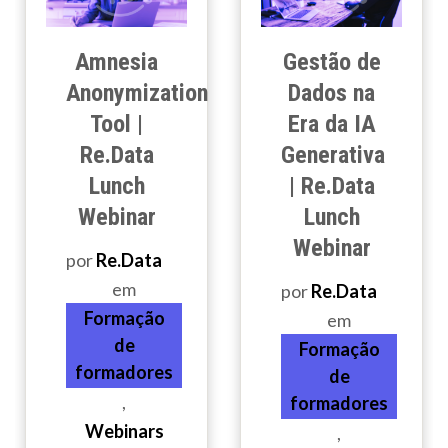
Amnesia
Gestão de
Anonymization
Dados na
Tool |
Era da IA
Re.Data
Generativa
Lunch
| Re.Data
Webinar
Lunch
Webinar
por
Re.Data
em
por
Re.Data
Formação
em
de
Formação
formadores
de
,
formadores
Webinars
,