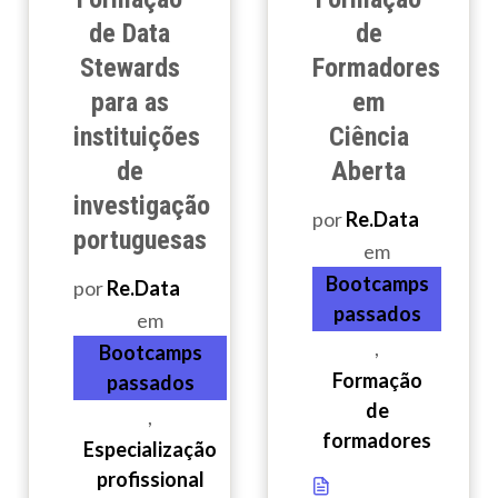
de Data
de
Stewards
Formadores
para as
em
instituições
Ciência
de
Aberta
investigação
por
Re.Data
portuguesas
em
Bootcamps
por
Re.Data
passados
em
,
Bootcamps
Formação
passados
de
,
formadores
Especialização
profissional