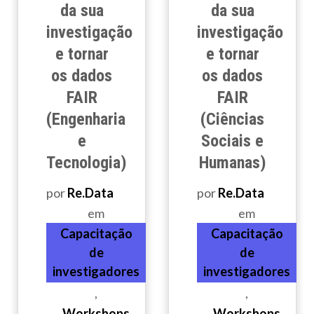
da sua
da sua
investigação
investigação
e tornar
e tornar
os dados
os dados
FAIR
FAIR
(Engenharia
(Ciências
e
Sociais e
Tecnologia)
Humanas)
por
Re.Data
por
Re.Data
em
em
Capacitação
Capacitação
de
de
investigadores
investigadores
,
,
Workshops
Workshops