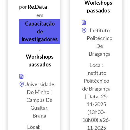
Workshops
por
Re.Data
passados
em
Capacitação
Instituto
de
Politécnico
investigadores
De
,
Bragança
Workshops
passados
Local:
Instituto
Politécnico
Universidade
de Bragança
Do Minho |
| Data: 25-
Campus De
11-2025
Gualtar,
(13h00-
Braga
18h00) a 26-
Local:
11-2025