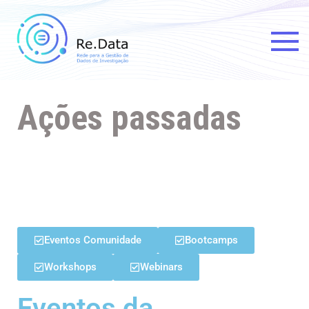
Re.data
Rede para a Gestão de Dados
de Investigação
Ações passadas
Eventos Comunidade
Bootcamps
Workshops
Webinars
Eventos da