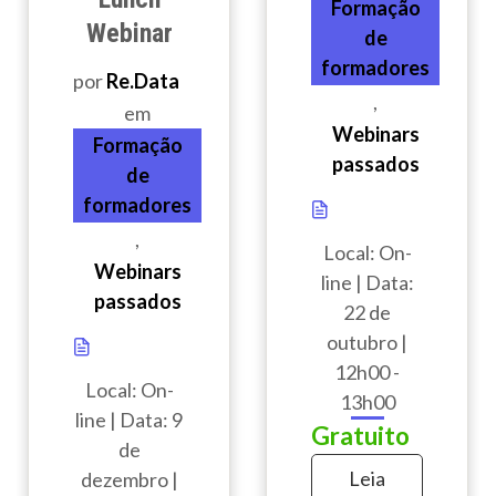
Formação
Webinar
de
formadores
por
Re.Data
,
em
Webinars
Formação
passados
de
formadores
,
Local: On-
Webinars
line | Data:
passados
22 de
outubro |
12h00 -
Local: On-
13h00
line | Data: 9
Gratuito
de
Leia
dezembro |