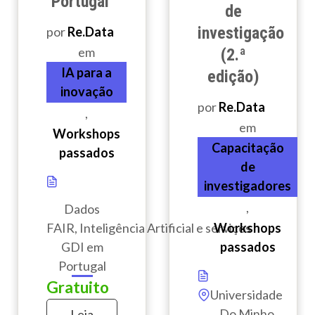
Portugal
de
investigação
por
Re.Data
em
(2.ª
IA para a
edição)
inovação
por
Re.Data
,
em
Workshops
Capacitação
passados
de
investigadores
,
Dados
Workshops
FAIR, Inteligência Artificial e serviços
passados
GDI em
Portugal
Gratuito
Universidade
Do Minho
Leia