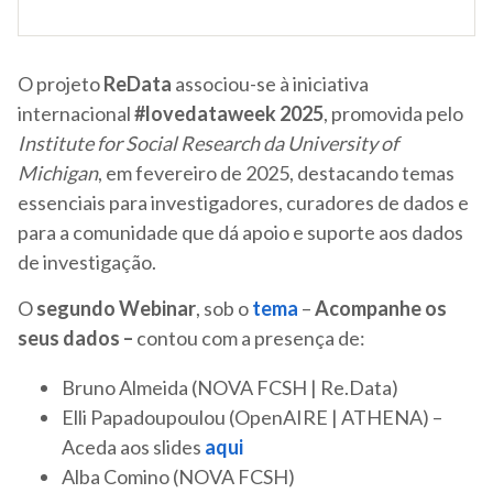
O projeto
ReData
associou-se à iniciativa
internacional
#lovedataweek 2025
, promovida pelo
Institute for Social Research da University of
Michigan
, em fevereiro de 2025, destacando temas
essenciais para investigadores, curadores de dados e
para a comunidade que dá apoio e suporte aos dados
de investigação.
O
segundo Webinar
, sob o
tema
–
Acompanhe os
seus dados –
contou com a presença de:
Bruno Almeida (NOVA FCSH | Re.Data)
Elli Papadoupoulou (OpenAIRE | ATHENA) –
Aceda aos slides
aqui
Alba Comino (NOVA FCSH)