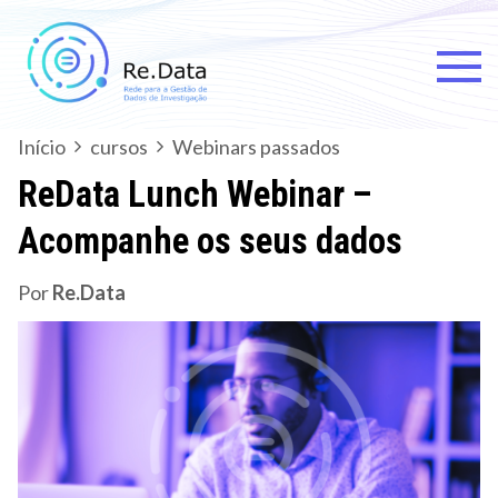
Skip
to
content
Re.data
Rede para a Gestão de Dados
de Investigação
Início
cursos
Webinars passados
ReData Lunch Webinar –
Acompanhe os seus dados
Por
Re.Data