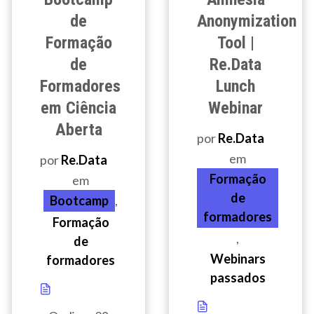
de
Anonymization
Formação
Tool |
de
Re.Data
Formadores
Lunch
em Ciência
Webinar
Aberta
por
Re.Data
em
por
Re.Data
Formação
em
de
Bootcamp
,
formadores
Formação
,
de
Webinars
formadores
passados