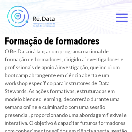
Skip
to
content
Re.data
Rede para a Gestão de Dados
de Investigação
Formação de formadores
O Re.Data irá lançar um programa nacional de
formação de formadores, dirigido a investigadores e
profissionais de apoio à investigação, que inclui um
bootcamp abrangente em ciência aberta e um
workshop específico para instrutores de Data
Stewards. As ações formativas, estruturadas em
modelo blended learning, decorrerão durante uma
semana online e culminarão com uma sessão
presencial, proporcionando uma abordagem flexível e
interativa. O objetivo é capacitar futuros formadores
com conhecimentos sólidos em ciência aberta, gestão