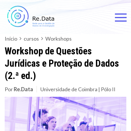
Skip
to
content
Re.data
Rede para a Gestão de Dados
de Investigação
Início
cursos
Workshops
Workshop de Questões
Jurídicas e Proteção de Dados
(2.ª ed.)
Por
Re.Data
Universidade de Coimbra | Pólo II