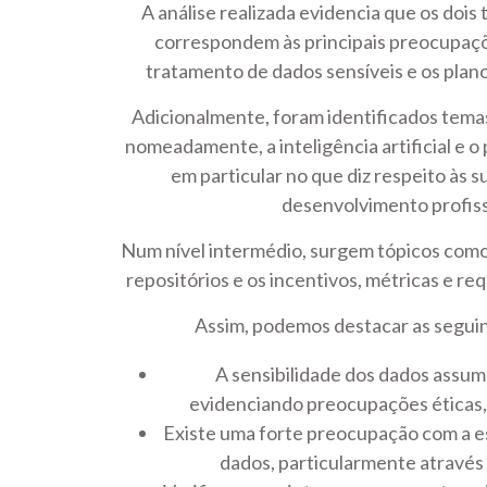
A análise realizada evidencia que os doi
correspondem às principais preocupaç
tratamento de dados sensíveis e os plan
Adicionalmente, foram identificados temas
nomeadamente, a inteligência artificial e o
em particular no que diz respeito às 
desenvolvimento profiss
Num nível intermédio, surgem tópicos como 
repositórios e os incentivos, métricas e req
Assim, podemos destacar as segui
A sensibilidade dos dados assum
evidenciando preocupações éticas, 
Existe uma forte preocupação com a e
dados, particularmente através 