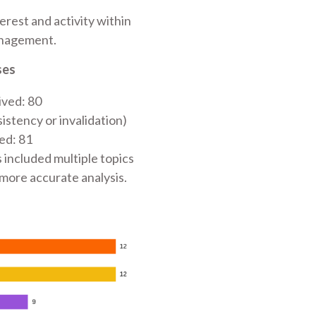
terest and activity within
anagement.
ses
ived: 80
istency or invalidation)
ied: 81
included multiple topics
 more accurate analysis.