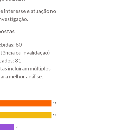
 de interesse e atuação no
nvestigação.
postas
ebidas: 80
stência ou invalidação)
icados: 81
as incluíram múltiplos
ara melhor análise.