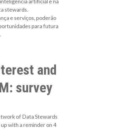
teligência artificial e na
ta stewards.
ança e serviços, poderão
portunidades para futura
.
nterest and
DM: survey
etwork of Data Stewards
up with a reminder on 4