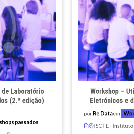
 de Laboratório
Workshop – Uti
os (2.ª edição)
Eletrónicos e 
por
Re.Data
em
Wor
shops passados
ISCTE - Instituto