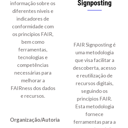
Signposting
informação sobre os
diferentes níveis e
indicadores de
conformidade com
os princípios FAIR,
bem como
FAIR Signposting é
ferramentas,
uma metodologia
tecnologias e
que visa facilitar a
competências
descoberta, acesso
necessárias para
e reutilização de
melhorar a
recursos digitais,
FAIRness dos dados
seguindo os
e recursos.
princípios FAIR.
Esta metodologia
fornece
Organização/Autoria
ferramentas para a