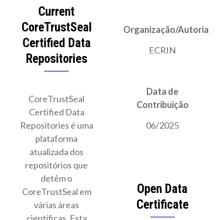
Current
CoreTrustSeal
Organização/Autoria
Certified Data
ECRIN
Repositories
Data de
CoreTrustSeal
Contribuição
Certified Data
Repositories é uma
06/2025
plataforma
atualizada dos
repositórios que
detêm o
Open Data
CoreTrustSeal em
Certificate
várias áreas
científicas. Esta