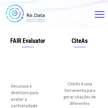
Re.data
Rede para a Gestão de Dados
de Investigação
FAIR Evaluator
CiteAs
CiteAs é uma
Recursos e
ferramenta para
diretrizes para
gerar citações de
avaliar a
diferentes
conformidade