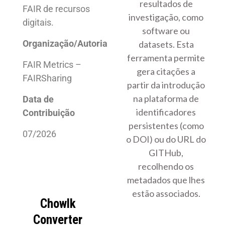
resultados de
FAIR de recursos
investigação, como
digitais.
software ou
Organização/Autoria
datasets. Esta
ferramenta permite
FAIR Metrics –
gera citações a
FAIRSharing
partir da introdução
na plataforma de
Data de
identificadores
Contribuição
persistentes (como
07/2026
o DOI) ou do URL do
GITHub,
recolhendo os
metadados que lhes
estão associados.
Chowlk
Converter