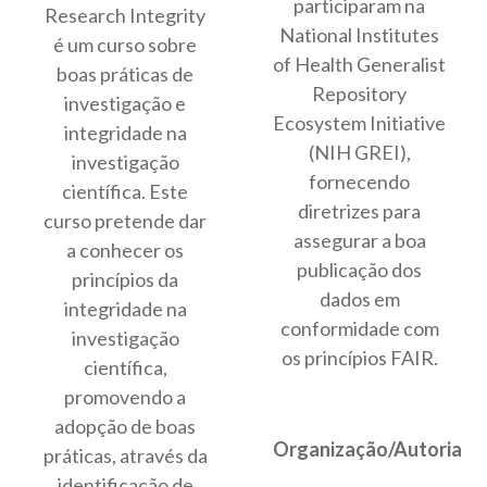
participaram na
Research Integrity
National Institutes
é um curso sobre
of Health Generalist
boas práticas de
Repository
investigação e
Ecosystem Initiative
integridade na
(NIH GREI),
investigação
fornecendo
científica. Este
diretrizes para
curso pretende dar
assegurar a boa
a conhecer os
publicação dos
princípios da
dados em
integridade na
conformidade com
investigação
os princípios FAIR.
científica,
promovendo a
adopção de boas
Organização/Autoria
práticas, através da
identificação de