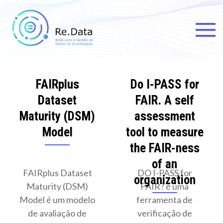
Skip
to
content
Re.data
Rede para a Gestão de Dados
de Investigação
FAIRplus
Do I-PASS for
Dataset
FAIR. A self
Maturity (DSM)
assessment
Model
tool to measure
the FAIR-ness
of an
FAIRplus Dataset
DO I-PASS for
organization
Maturity (DSM)
FAIR? é uma
Model é um modelo
ferramenta de
de avaliação de
verificação de