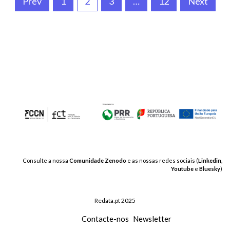
Paginação
Prev
1
2
3
…
12
Next
dos
conteúdos
Consulte a nossa
Comunidade Zenodo
e as nossas redes sociais (
Linkedin
,
Youtube
e
Bluesky
)
Redata.pt 2025
Contacte-nos
Newsletter