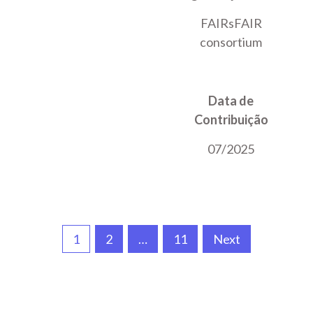
FAIRsFAIR
consortium
Data de
Contribuição
07/2025
Paginação
1
2
…
11
Next
dos