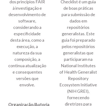
dos princípios FAIR
Checklist é um guia
à investigação e
de boas práticas
desenvolvimento de
para submissão de
software,
dados em
considerando a
repositórios
especificidade
generalistas. Este
desta área, como a
guia foi preparado
execução, a
pelos repositórios
natureza da sua
generalistas que
composição, a
participaram na
continua atualização
National Institutes
e consequentes
of Health Generalist
versões que
Repository
envolve.
Ecosystem Initiative
(NIH GREI),
fornecendo
diretrizes para
Organização/Autoria