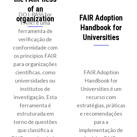
of an
DO I-PASS for
FAIR Adoption
organization
FAIR? é uma
Handbook for
ferramenta de
Universities
verificação de
conformidade com
os princípios FAIR
para organizações
científicas, como
FAIR Adoption
universidades ou
Handbook for
institutos de
Universities é um
investigação. Esta
recurso com
ferramenta é
estratégias, práticas
estruturada em
e recomendações
torno de questões
para a
que classifica a
implementação de