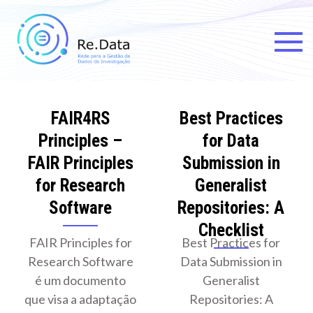
Skip
to
content
Re.data
Rede para a Gestão de Dados
de Investigação
FAIR4RS
Best Practices
Principles –
for Data
FAIR Principles
Submission in
for Research
Generalist
Software
Repositories: A
Checklist
FAIR Principles for
Best Practices for
Research Software
Data Submission in
é um documento
Generalist
que visa a adaptação
Repositories: A