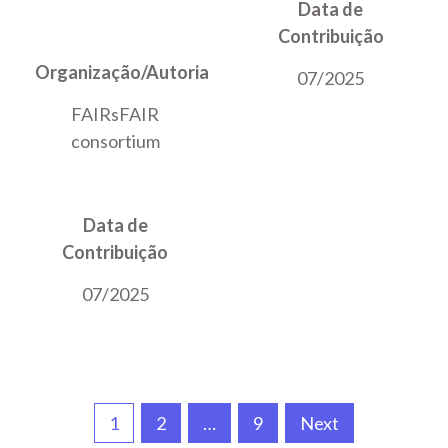
Data de
Contribuição
Organização/Autoria
07/2025
FAIRsFAIR
consortium
Data de
Contribuição
07/2025
Paginação
1
2
…
9
Next