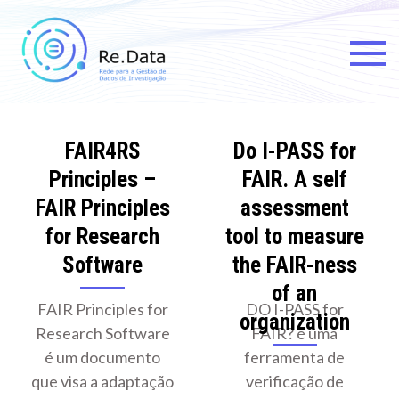
Skip
to
content
Re.data
Rede para a Gestão de Dados
de Investigação
FAIR4RS
Do I-PASS for
Principles –
FAIR. A self
FAIR Principles
assessment
for Research
tool to measure
Software
the FAIR-ness
of an
FAIR Principles for
DO I-PASS for
organization
Research Software
FAIR? é uma
é um documento
ferramenta de
que visa a adaptação
verificação de