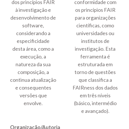
dos princípios FAIR
conformidade com
à investigação e
os princípios FAIR
desenvolvimento de
para organizações
software,
científicas, como
considerando a
universidades ou
especificidade
institutos de
desta área, como a
investigação. Esta
execução, a
ferramenta é
natureza da sua
estruturada em
composição, a
torno de questões
continua atualização
que classifica a
e consequentes
FAIRness dos dados
versões que
em três níveis
envolve.
(básico, intermédio
e avançado).
Organização/Autoria