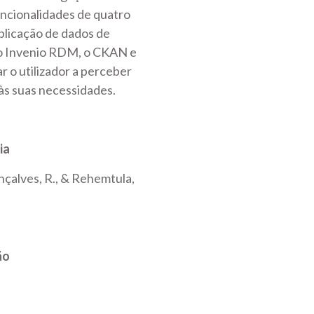
uncionalidades de quatro
blicação de dados de
o Invenio RDM, o CKAN e
r o utilizador a perceber
 às suas necessidades.
ia
Gonçalves, R., & Rehemtula,
ão