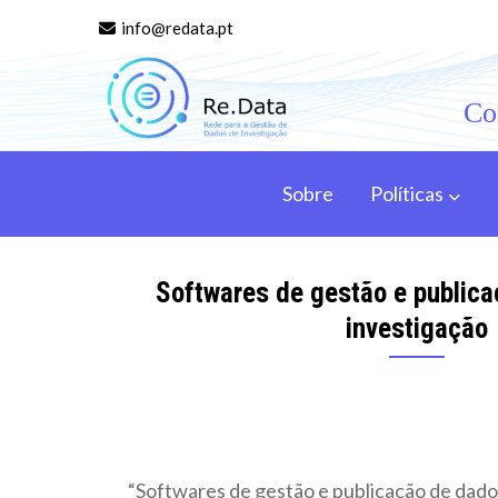
Skip
info@redata.pt
to
content
Co
Re.data
Rede para a Gestão de Dados de Investigação
Sobre
Políticas
Softwares de gestão e public
investigação
“Softwares de gestão e publicação de dado