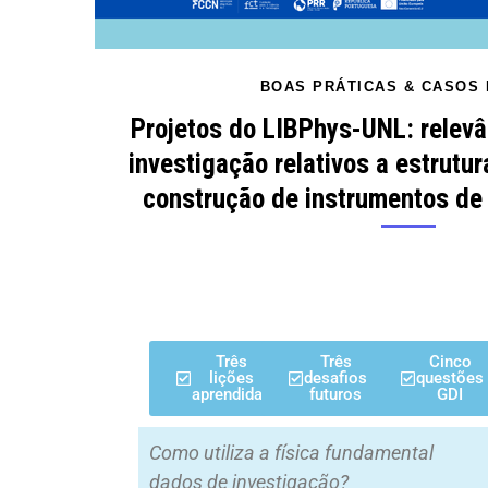
BOAS PRÁTICAS & CASOS 
Projetos do LIBPhys-UNL: relev
investigação relativos a estrutu
construção de instrumentos de
Três
Três
Cinco
lições
desafios
questões
aprendidas
futuros
GDI
Como utiliza a física fundamental
dados de investigação?