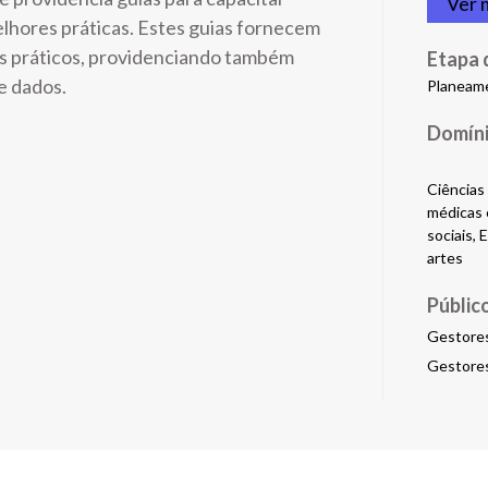
Ver 
elhores práticas. Estes guias fornecem
os práticos, providenciando também
Etapa 
de dados.
Planeam
Ciências 
médicas e
sociais,
artes
Públic
Gestores
Gestores