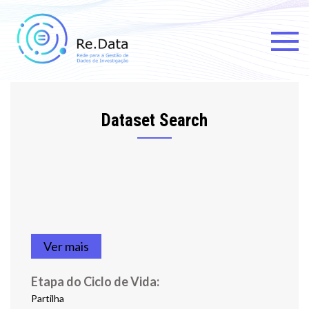
Skip
to
content
Re.data
Rede para a Gestão de Dados
de Investigação
Dataset Search
Ver mais
Etapa do Ciclo de Vida:
Partilha