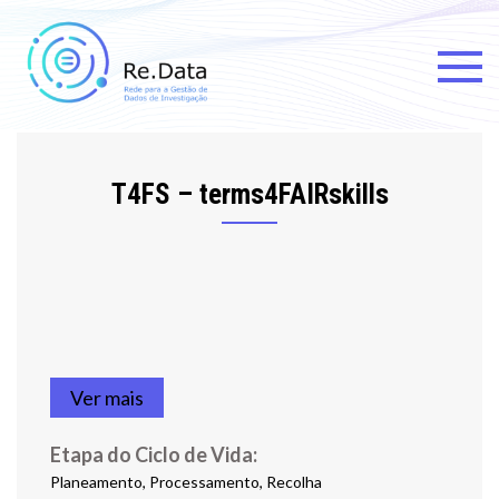
Skip
to
content
Re.data
Rede para a Gestão de Dados
de Investigação
T4FS – terms4FAIRskills
Ver mais
Etapa do Ciclo de Vida:
Planeamento, Processamento, Recolha