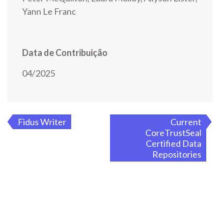
Yann Le Franc
Data de Contribuição
04/2025
Navegação
Fidus Writer
Current
CoreTrustSeal
de
Certified Data
Repositories
artigos