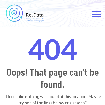
Skip
to
content
Re.data
Rede para a Gestão de Dados
de Investigação
404
Oops! That page can’t be
found.
It looks like nothing was found at this location. Maybe
try one of the links below or a search?