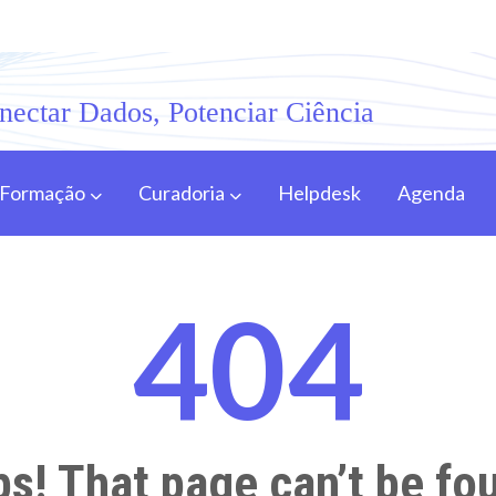
nectar Dados, Potenciar Ciência
Formação
Curadoria
Helpdesk
Agenda
404
s! That page can’t be fo