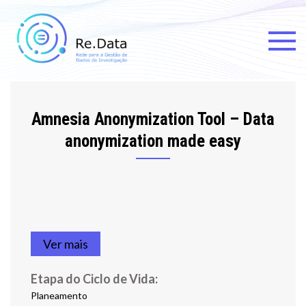
Skip
to
content
Re.data
Rede para a Gestão de Dados
de Investigação
Amnesia Anonymization Tool – Data
anonymization made easy
Ver mais
Etapa do Ciclo de Vida:
Planeamento