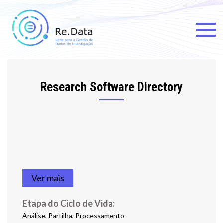
Skip
to
content
Re.data
Rede para a Gestão de Dados
de Investigação
Research Software Directory
Ver mais
Etapa do Ciclo de Vida:
Análise, Partilha, Processamento