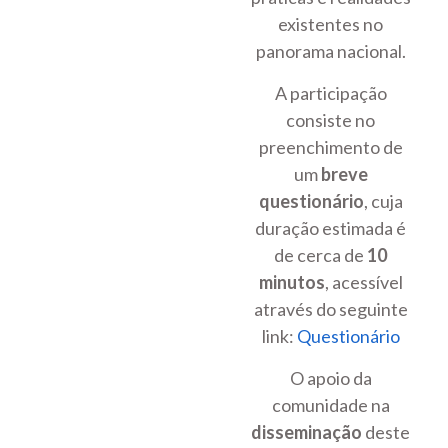
existentes no
panorama nacional.
A participação
consiste no
preenchimento de
um
breve
questionário
, cuja
duração estimada é
de cerca de
10
minutos
, acessível
através do seguinte
link:
Questionário
O apoio da
comunidade na
disseminação
deste