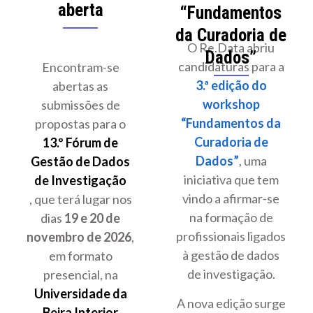
aberta
“Fundamentos
da Curadoria de
O Re.Data abriu
Dados”
candidaturas para a
Encontram-se
3.ª edição do
abertas as
workshop
submissões de
“Fundamentos da
propostas para o
Curadoria de
13.º Fórum de
Dados”
, uma
Gestão de Dados
iniciativa que tem
de Investigação
vindo a afirmar-se
, que terá lugar nos
na formação de
dias
19 e 20 de
profissionais ligados
novembro de 2026
,
à gestão de dados
em formato
de investigação.
presencial, na
Universidade da
A nova edição surge
Beira Interior