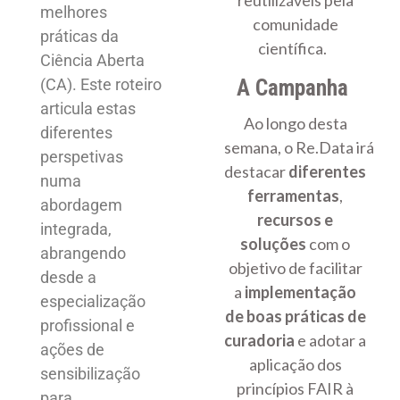
reutilizáveis pela
melhores
comunidade
práticas da
científica.
Ciência Aberta
(CA). Este roteiro
A Campanha
articula estas
Ao longo desta
diferentes
semana, o Re.Data irá
perspetivas
destacar
diferentes
numa
ferramentas
,
abordagem
recursos e
integrada,
soluções
com o
abrangendo
objetivo de facilitar
desde a
a
implementação
especialização
de boas práticas de
profissional e
curadoria
e adotar a
ações de
aplicação dos
sensibilização
princípios FAIR à
para