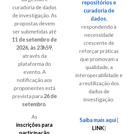
repositórios e
curadoria de dados
curadoria de
de investigação. As
dados
,
propostas devem
respondendo à
ser submetidas até
necessidade
11 de setembro de
crescente de
2026, às 23h59
,
reforçar práticas
através da
que promovam a
plataforma do
qualidade, a
evento. A
interoperabilidade e
notificação aos
a reutilização dos
proponentes está
dados de
prevista para
26 de
investigação.
setembro
.
As
Saiba mais aqui
[
inscrições para
LINK
]
participação