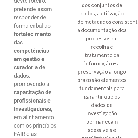
deste roteiro,
dos conjuntos de
pretende assim
dados, a utilização
responder de
de metadados consistent
forma cabal ao
a documentação dos
fortalecimento
processos de
das
recolha e
competências
tratamento da
em gestão e
informação e a
curadoria de
preservação a longo
dados
,
prazo são elementos
promovendo a
fundamentais para
capacitação de
garantir que os
profissionais e
dados de
investigadores,
investigação
em alinhamento
permaneçam
com os princípios
acessíveis e
FAIR e as