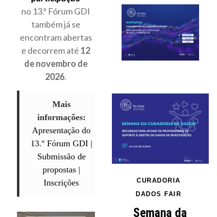
no 13.º Fórum GDI
também já se
encontram abertas
e decorrem até
12
de novembro de
2026
.
Mais
informações:
Apresentação do
13.º Fórum GDI |
Submissão de
propostas |
CURADORIA
Inscrições
DADOS FAIR
Semana da