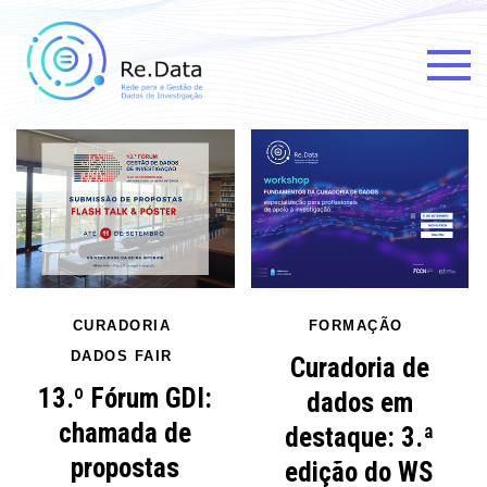
Re.data
Rede para a Gestão de Dados
de Investigação
CURADORIA
FORMAÇÃO
DADOS FAIR
Curadoria de
13.º Fórum GDI:
dados em
chamada de
destaque: 3.ª
propostas
edição do WS