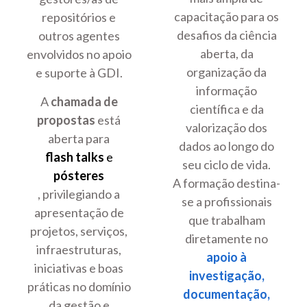
capacitação para os
repositórios e
desafios da ciência
outros agentes
aberta, da
envolvidos no apoio
organização da
e suporte à GDI.
informação
A
chamada de
científica e da
propostas
está
valorização dos
aberta para
dados ao longo do
flash talks
e
seu ciclo de vida.
pósteres
A formação destina-
, privilegiando a
se a profissionais
apresentação de
que trabalham
projetos, serviços,
diretamente no
infraestruturas,
apoio à
iniciativas e boas
investigação,
práticas no domínio
documentação,
da gestão e