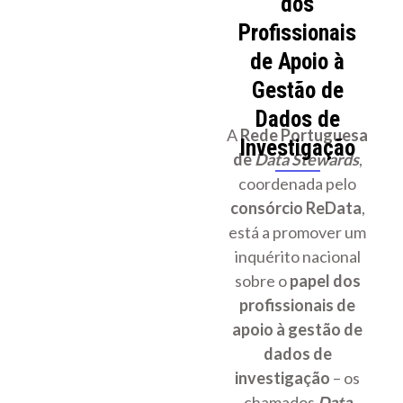
dos
Profissionais
de Apoio à
Gestão de
Dados de
A
Rede Portuguesa
Investigação
de
Data Stewards
,
coordenada pelo
consórcio ReData
,
está a promover um
inquérito nacional
sobre o
papel dos
profissionais de
apoio à gestão de
dados de
investigação
– os
chamados
Data