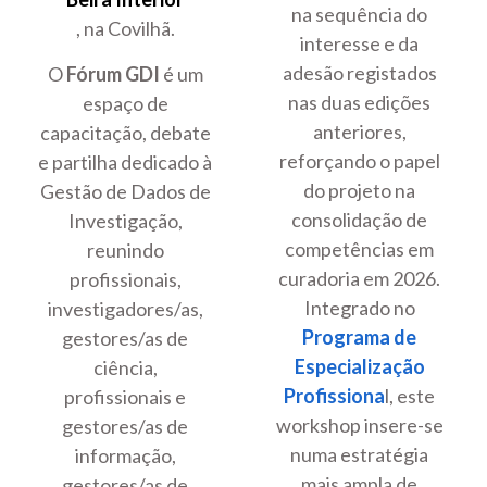
na sequência do
, na Covilhã.
interesse e da
adesão registados
O
Fórum GDI
é um
nas duas edições
espaço de
anteriores,
capacitação, debate
reforçando o papel
e partilha dedicado à
do projeto na
Gestão de Dados de
consolidação de
Investigação,
competências em
reunindo
curadoria em 2026.
profissionais,
Integrado no
investigadores/as,
Programa de
gestores/as de
Especialização
ciência,
Profissiona
l, este
profissionais e
workshop insere-se
gestores/as de
numa estratégia
informação,
mais ampla de
gestores/as de