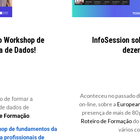
do Workshop de
InfoSession so
a de Dados!
dezen
Aconteceu no passado di
o de formar a
on-line, sobre a
European
de dados de
presença de mais de 80 
de Formação
.
Roteiro de Formação
do
op de fundamentos da
vários c
a profissionais de