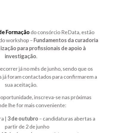
 de Formação
do consórcio ReData, estão
 do workshop –
Fundamentos da curadoria
ização para profissionais de apoio à
investigação
.
decorrer já no mês de junho, sendo que os
s já foram contactados para confirmarem a
sua aceitação.
 oportunidade, inscreva-se nas próximas
nde lhe for mais conveniente:
a |
3 de outubro
– candidaturas abertas a
partir de 2 de junho