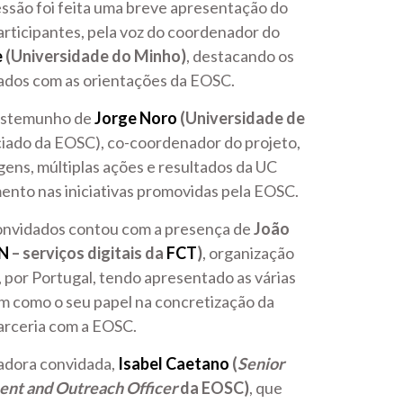
essão foi feita uma breve apresentação do
articipantes, pela voz do coordenador do
e
(Universidade do Minho)
, destacando os
hados com as orientações da EOSC.
testemunho de
Jorge Noro
(Universidade de
iado da EOSC), co-coordenador do projeto,
ens, múltiplas ações e resultados da UC
ento nas iniciativas promovidas pela EOSC.
convidados contou com a presença de
João
N
– serviços digitais da
FCT
)
, organização
por Portugal, tendo apresentado as várias
em como o seu papel na concretização da
arceria com a EOSC.
adora convidada,
Isabel Caetano
(
Senior
ent and Outreach Officer
da EOSC)
, que