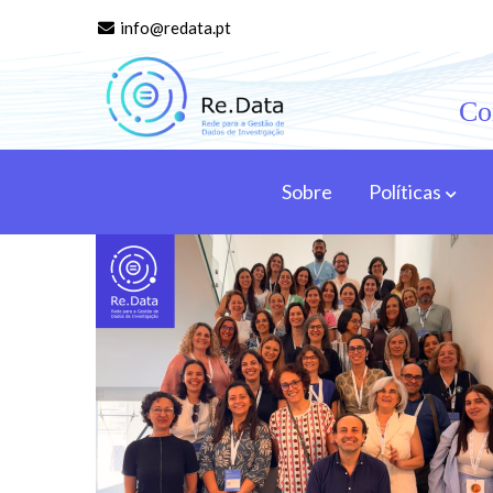
info@redata.pt
Co
Re.data
Rede para a Gestão de Dados de Investigação
Sobre
Políticas