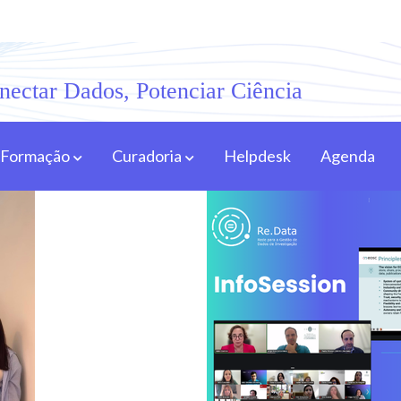
nectar Dados, Potenciar Ciência
Formação
Curadoria
Helpdesk
Agenda