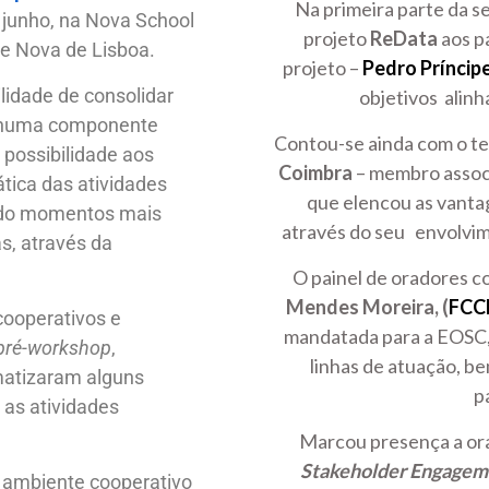
Na primeira parte da s
e junho, na Nova School
projeto
ReData
aos p
de Nova de Lisboa.
projeto –
Pedro Príncip
lidade de consolidar
objetivos alin
u numa componente
Contou-se ainda com o 
 possibilidade aos
Coimbra
– membro assoc
tica das atividades
que elencou as vantag
ando momentos mais
através do seu envolvim
s, através da
O painel de oradores 
Mendes Moreira, (
FCC
cooperativos e
mandatada para a EOSC, 
pré-workshop
,
linhas de atuação, b
matizaram alguns
p
as atividades
Marcou presença a or
Stakeholder Engagem
m ambiente cooperativo