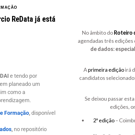
RMAÇÃO
cio ReData já está
No âmbito do
Roteiro
agendadas três edições
de dados: especial
A
primeira edição
irá 
DAI
e tendo por
candidatos selecionado
, tem planeado um
ssim como a
Se deixou passar esta
aprendizagem.
edições, o
de Formação
,
disponível
2ª edição
– Coimbr
Dados
,
no repositório