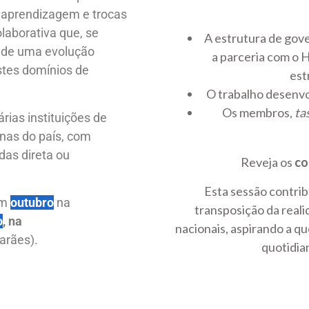
e aprendizagem e trocas
laborativa que, se
A estrutura de gove
e de uma evolução
a parceria com o 
stes domínios de
est
O trabalho desenv
Os membros,
ta
árias instituições de
onas do país, com
das direta ou
Reveja os
co
Esta sessão contrib
em
outubro
na
transposição da reali
o
, na
nacionais, aspirando a q
arães).
quotidia