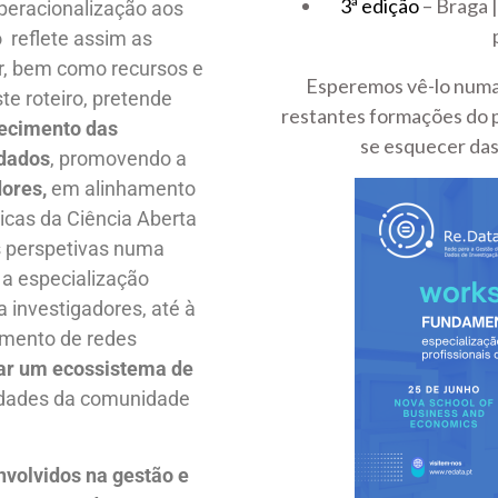
3ª edição
– Braga 
peracionalização aos
o reflete assim as
ar, bem como recursos e
Esperemos vê-lo numa 
te roteiro, pretende
restantes formações do p
lecimento das
se esquecer das
 dados
, promovendo a
dores,
em alinhamento
icas da Ciência Aberta
es perspetivas numa
a especialização
a investigadores, até à
vimento de redes
ar um ecossistema de
idades da comunidade
nvolvidos na gestão e