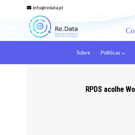
Skip
info@redata.pt
to
content
Co
Re.data
Rede para a Gestão de Dados de Investigação
Sobre
Políticas
RPDS acolhe Wor