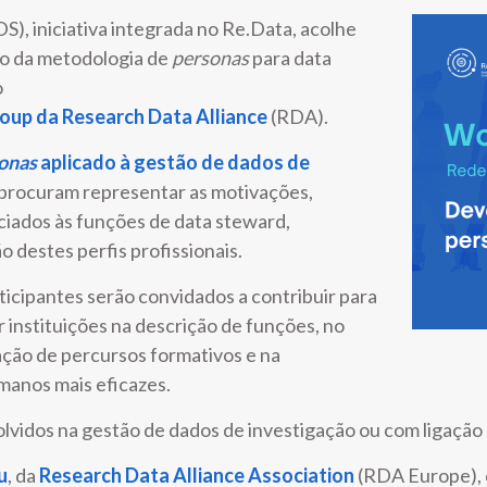
, iniciativa integrada no Re.Data, acolhe
o da metodologia de
personas
para data
o
oup da Research Data Alliance
(RDA).
onas
aplicado à gestão de dados de
is procuram representar as motivações,
ciados às funções de data steward,
destes perfis profissionais.
rticipantes serão convidados a contribuir para
 instituições na descrição de funções, no
ação de percursos formativos e na
manos mais eficazes.
lvidos na gestão de dados de investigação ou com ligação d
u
, da
Research Data Alliance Association
(RDA Europe), e