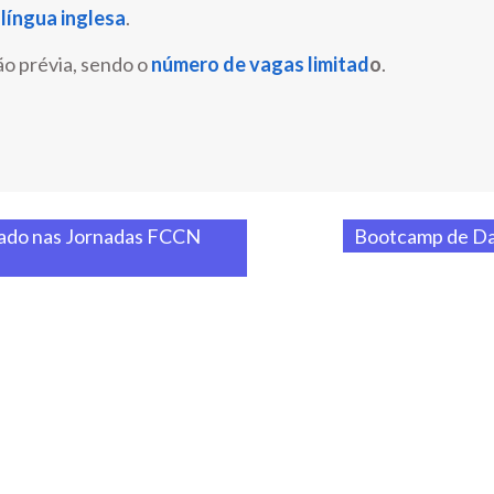
m
língua inglesa
.
ão prévia, sendo o
número de vagas limitad
o
.
tado nas Jornadas FCCN
Bootcamp de Dat