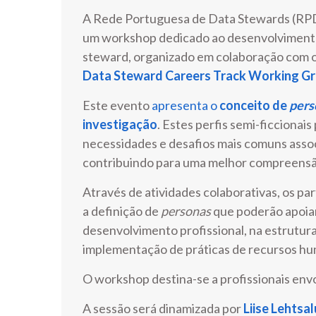
A Rede Portuguesa de Data Stewards (RPDS)
um workshop dedicado ao desenvolviment
steward, organizado em colaboração com 
Data Steward Careers Track Working Gr
Este evento
apresenta o
conceito de
pers
investigação
. Estes perfis semi-ficciona
necessidades e desafios mais comuns asso
contribuindo para uma melhor compreensão 
Através de atividades colaborativas, os pa
a definição de
personas
que poderão apoiar
desenvolvimento profissional, na estrutur
implementação de práticas de recursos hu
O workshop destina-se a profissionais envo
A sessão será dinamizada por
Liise Lehtsal