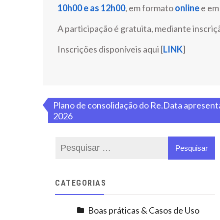
10h00 e as 12h00
, em formato
online
e e
A participação é gratuita, mediante inscriç
Inscrições disponíveis aqui [
LINK
]
Navegação
Plano de consolidação do ​Re.Data apresen
2026
de
artigos
CATEGORIAS
Boas práticas & Casos de Uso