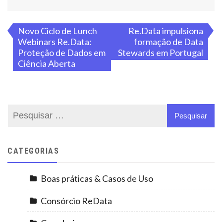
Navegação
Novo Ciclo de Lunch
Re.Data impulsiona
Webinars Re.Data:
formação de Data
de
Proteção de Dados em
Stewards em Portugal
Ciência Aberta
artigos
CATEGORIAS
Boas práticas & Casos de Uso
Consórcio ReData