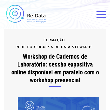
Skip
to
content
Re.data
Rede para a Gestão de Dados
de Investigação
FORMAÇÃO
REDE PORTUGUESA DE DATA STEWARDS
Workshop de Cadernos de
Laboratório: sessão expositiva
online disponível em paralelo com o
workshop presencial